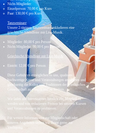
Nicht-Mitglieder:
Einzelperson: 70,00 € pro Kurs
Paar: 130,00 € pro Kurs
Tanzseminare
:
Unsere 2-tägigen Tanzseminare inkludieren eine
griechische Abendfeier mit Live-Musik.
Mitglieder: 80,00 € pro Person
Nicht-Mitglieder: 90,00 € pro Person
Griechische Abendfeier mit Live-Musik
:
Eintritt: 12,00 € pro Person
Diese Gebühren ermöglichen es uns, qualitativ
hochwertige Kurse und Veranstaltungen anzubieten und
gleichzeitig die Kultur und Traditionen der griechischen
Gemeinschaft zu pflegen und zu fördern.
Wir laden alle Interessierten herzlich ein, Mitglied zu
werden und von reduzierten Preisen bei unseren Kursen
und Veranstaltungen zu profitieren.
Für weitere Informationen zur Mitgliedschaft oder
unseren Angeboten stehen wir Ihnen gerne zur
Verfügung.