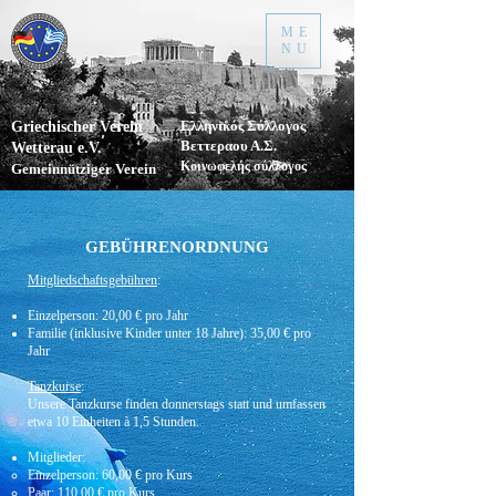
ME
NU
Ελληνικός Σύλλογος
Griechischer Verein
Βεττεραου Α.Σ.
Wetterau e.V.
Κοινωφελής σύλλογος
Gemeinnütziger Verein
GEBÜHRENORDNUNG
Mitgliedschaftsgebühren
:
Einzelperson: 20,00 € pro Jahr
Familie (inklusive Kinder unter 18 Jahre): 35,00 € pro
Jahr
Tanzkurse
:
Unsere Tanzkurse finden donnerstags statt und umfassen
etwa 10 Einheiten à 1,5 Stunden.
Mitglieder:
Einzelperson: 60,00 € pro Kurs
Paar: 110,00 € pro Kurs