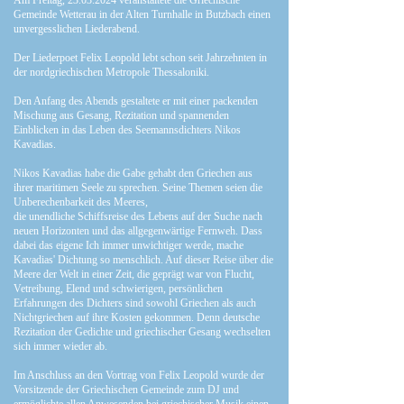
Am Freitag,
23.03.2024
veranstaltete die Griechische
Gemeinde Wetterau in der Alten Turnhalle in Butzbach einen
unvergesslichen Liederabend.
Der Liederpoet Felix Leopold lebt schon seit Jahrzehnten in
der nordgriechischen Metropole Thessaloniki.
Den Anfang des Abends gestaltete er mit einer packenden
Mischung aus Gesang, Rezitation und spannenden
Einblicken in das Leben des Seemannsdichters Nikos
Kavadias.
Nikos Kavadias habe die Gabe gehabt den Griechen aus
ihrer maritimen Seele zu sprechen. Seine Themen seien die
Unberechenbarkeit des Meeres,
die unendliche Schiffsreise des Lebens auf der Suche nach
neuen Horizonten und das allgegenwärtige Fernweh. Dass
dabei das eigene Ich immer unwichtiger werde, mache
Kavadias' Dichtung so menschlich. Auf dieser Reise über die
Meere der Welt in einer Zeit, die geprägt war von Flucht,
Vetreibung, Elend und schwierigen, persönlichen
Erfahrungen des Dichters sind sowohl Griechen als auch
Nichtgriechen auf ihre Kosten gekommen. Denn deutsche
Rezitation der Gedichte und griechischer Gesang wechselten
sich immer wieder ab.
Im Anschluss an den Vortrag von Felix Leopold wurde der
Vorsitzende der Griechischen Gemeinde zum DJ und