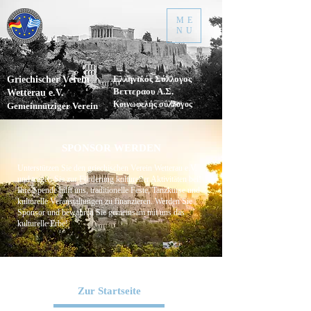
ME
NU
Ελληνικός Σύλλογος
Griechischer Verein
Βεττεραου Α.Σ.
Wetterau e.V.
Κοινωφελής σύλλογος
Gemeinnütziger Verein
SPONSOR WERDEN
Unterstützen Sie den griechischen Verein Wetterau e.V.
und tragen Sie zur Förderung kultureller Aktivitäten bei!
Ihre Spende hilft uns, traditionelle Feste, Tanzkurse und
kulturelle Veranstaltungen zu finanzieren. Werden Sie
Sponsor und bewahren Sie gemeinsam mit uns das
kulturelle Erbe!
Zur Startseite