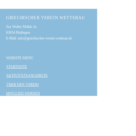
GRIECHISCHER VEREIN WETTERAU
Zur Wolfer Mühle 2a
63654 Büdingen
E-Mail:
info@griechischer-verein-wetterau.de
WEBSITE MENÜ
STARTSEITE
AKTIVITÄTSANGEBOTE
ÜBER DEN VEREIN
MITGLIED WERDEN
KONTAKT
VORSTAND
IMPRESSUM
DATENSCHUTZ